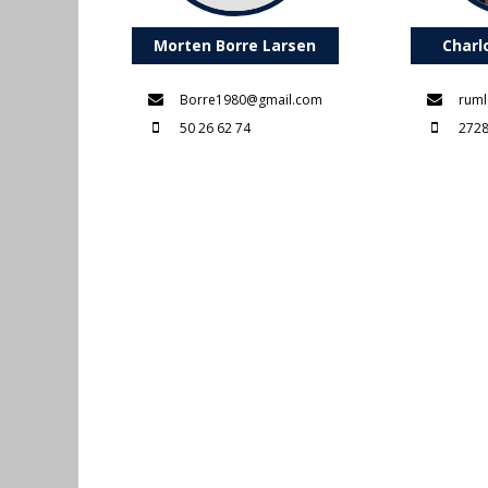
Morten Borre Larsen
Charl
Borre1980@gmail.com
ruml
50 26 62 74
2728