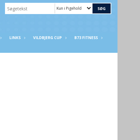
Kun i Pigehold
LINKS
VILDBJERG CUP
B73 FITNESS