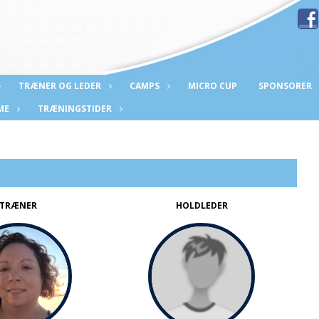
TRÆNER OG LEDER
CAMPS
MICRO CUP
SPONSORER
ME
TRÆNINGSTIDER
TRÆNER
HOLDLEDER