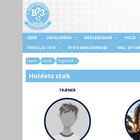
HJEM
OM KLUBBEN
MEDLEMSSKAB
HOLD
FRIVILLIG I B73
B1973 MERCHANDISE
HALL OF FA
Hjem
Hold
Pigehold
Holdets stab
TRÆNER