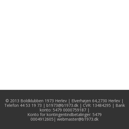
© 2013 Boldklubben 1973 Herlev | Elverhøjen 64,2730 Herlev |
Telefon 44 53 19 73 |
b1973@b1973.dk
| CVR: 13484295 | Bank
konto: 5479 0000759187 |
Konto for kontingentindbetalinger:
5479
0004912605
|
webmaster@b1973.dk