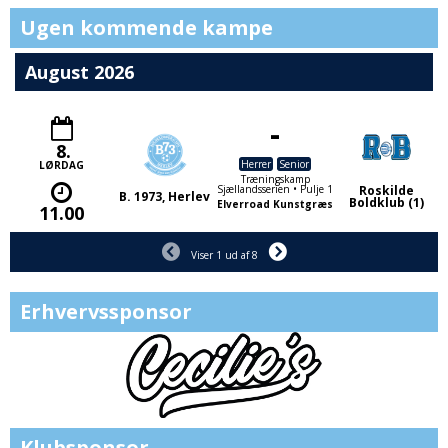
trænerbænken
hjemmeside
sponsorer
Ugen kommende kampe
August 2026
-
8.
Herrer
Senior
LØRDAG
Træningskamp
Sjællandsserien • Pulje 1
Roskilde
B. 1973, Herlev
Boldklub (1)
Elverroad Kunstgræs
11.00
Viser 1 ud af 8
Erhvervssponsor
Klubsponsor