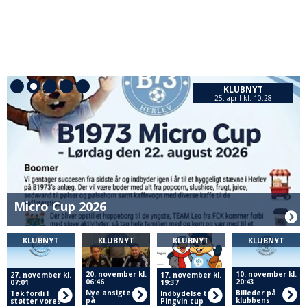
KLUBNYT
25. april kl. 10:28
Micro Cup 2026
KLUBNYT
KLUBNYT
KLUBNYT
KLUBNYT
20. november kl.
10. november kl.
27. november kl.
17. november kl.
06:46
20:43
07:01
19:37
Nye ansigter
Billeder på
Tak fordi I
Indbydelse til
på
klubbens
støtter vores
Pingvin cup