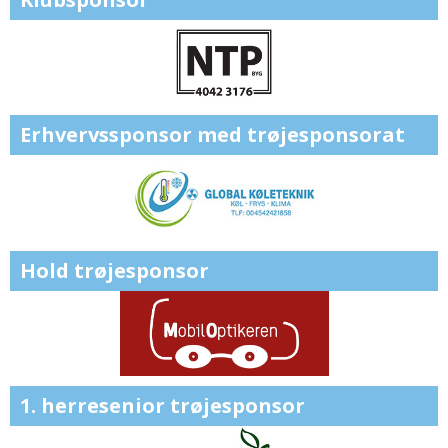
Erhvervssponsor med trøjesponsorat
Hold trøjesponsor
1. herresenior trøjesponsor