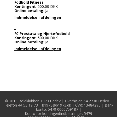
Fodbold Fitness
Kontingent
: 500,00 DKK
Online betaling
: Ja
Indmeldelse i afdelingen
FC Prostata og Hjertefodbold
Kontingent
: 500,00 DKK
Online betaling
: Ja
Indmeldelse i afdelingen
© 2013 Boldklubben 1973 Herlev | Elverhøjen 64,2730 Herlev |
Telefon 44 53 19 73 |
b1973@b1973.dk
| CVR: 13484295 | Bank
konto: 5479 0000759187 |
Konto for kontingentindbetalinger:
5479