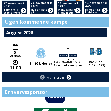
20. november kl.
10. november kl.
27. november kl.
17. november kl.
06:46
20:43
07:01
19:37
Nye ansigter
Billeder på
Tak fordi I
Indbydelse til
på
klubbens
støtter vores
Pingvin cup
trænerbænken
hjemmeside
sponsorer
Ugen kommende kampe
August 2026
-
8.
Herrer
Senior
LØRDAG
Træningskamp
Sjællandsserien • Pulje 1
Roskilde
B. 1973, Herlev
Boldklub (1)
Elverroad Kunstgræs
11.00
Viser 1 ud af 8
Erhvervssponsor