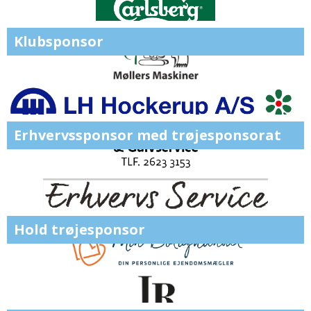
Klubsponsor
Erhvervssponsor med trøjesponsorat
Hold trøjesponsor