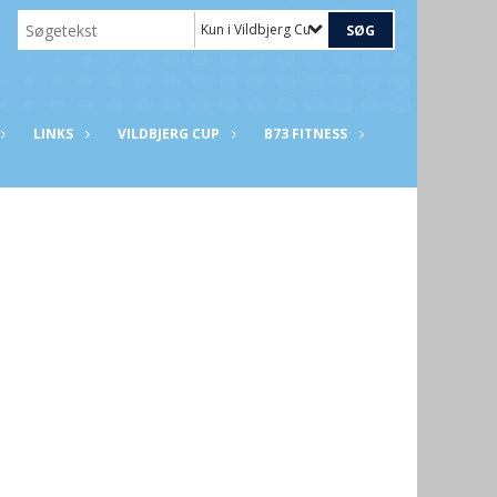
Kun i Vildbjerg Cup
LINKS
VILDBJERG CUP
B73 FITNESS