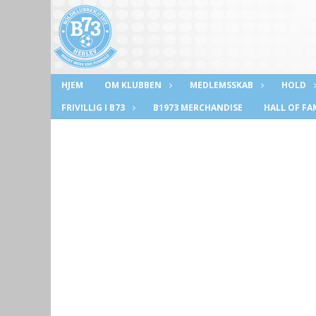
HJEM
OM KLUBBEN
MEDLEMSSKAB
HOLD
FRIVILLIG I B73
B1973 MERCHANDISE
HALL OF FA