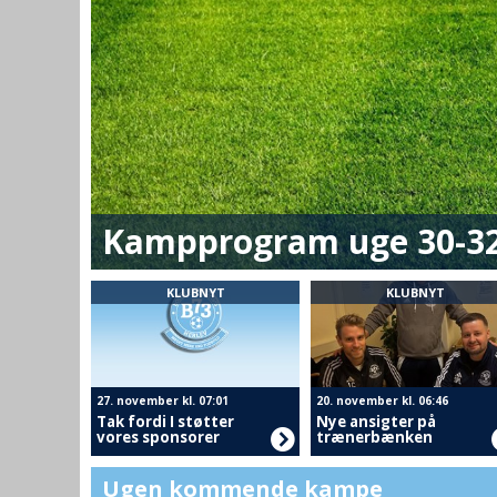
Kampprogram uge 30-3
KLUBNYT
KLUBNYT
27. november kl. 07:01
20. november kl. 06:46
Tak fordi I støtter
Nye ansigter på
vores sponsorer
trænerbænken
Ugen kommende kampe