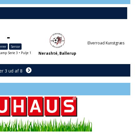
-
Elverroad Kunstgræs
rrer
Senior
amp Serie 3 • Pulje 1
Nerashté, Ballerup
er 3 ud af 8