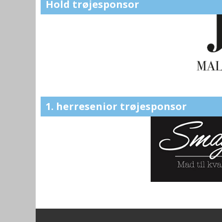
Hold trøjesponsor
1. herresenior trøjesponsor