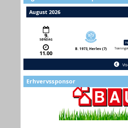
August 2026
9.
SØNDAG
He
B. 1973, Herlev (7)
Træningsk
11.00
Vis
Erhvervssponsor