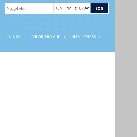
Kun i Frivillig i B73
LINKS
VILDBJERG CUP
B73 FITNESS