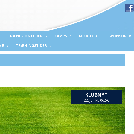
TRÆNER OG LEDER
CAMPS
MICRO CUP
SPONSORER
ME
TRÆNINGSTIDER
KLUBNYT
22. juli kl. 06:56