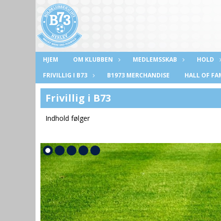
HJEM
OM KLUBBEN
MEDLEMSSKAB
HOLD
FRIVILLIG I B73
B1973 MERCHANDISE
HALL OF FA
Frivillig i B73
Indhold følger