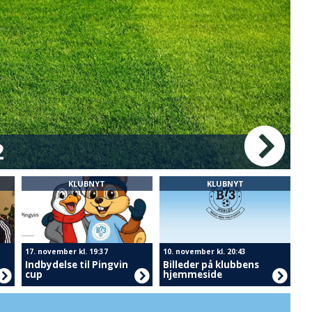
2
M
KLUBNYT
KLUBNYT
17. november kl. 19:37
10. november kl. 20:43
Indbydelse til Pingvin
Billeder på klubbens
cup
hjemmeside