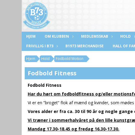
HJEM
OM KLUBBEN
MEDLEMSSKAB
HOLD
FRIVILLIG I B73
B1973 MERCHANDISE
HALL OF FA
Hjem
Hold
Fodbold Motion
Fodbold Fitness
Fodbold Fitness
Har du hørt om fodboldfitness og/eller motionsf
Vi er en ”broget” flok af mænd og kvinder, som mødes
Vores alder er fra ca. 30 til 90 år og nogle gang
Vi træner i sommerhalvåret på den lille kunstg
Mandag 17.30-18.45 og fredag 16.30-17.30.