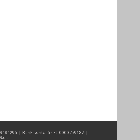
3484295 | Bank konto: 5479 0000759187 |
3.dk