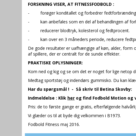
FORSKNING VISER, AT FITNESSFODBOLD :
- forøger konditallet og forbedrer fedtforbrændin
- kan anbefales som en del af behandlingen af forh
- reducerer blodtryk, kolesterol og fedtprocent.
- kan over en 3 måneders periode, reducere fedtpro
De gode resultater er uafhængige af køn, alder, form og
af spillere, der er centralt for de sunde effekter.
PRAKTISKE OPLYSNINGER
:
Kom ned og kig og se om det er noget for lige netop di
Medtag sportstøj og indendørs gummisko. Du kan klæde
Har du spørgsmål ! - Så skriv til Betina Skovb
Indmeldelse : Klik
her
og find Fodbold Motion og 
Pris: de to første gange er gratis, efterfølgende halvårl
Vi glæder os til at byde dig velkommen i 
Fodbold Fitness maj 2016.