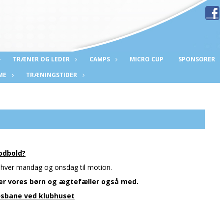
TRÆNER OG LEDER
CAMPS
MICRO CUP
SPONSORER
ME
TRÆNINGSTIDER
odbold?
 hver mandag og onsdag til motion.
e er vores børn og ægtefæller også med.
ræsbane ved klubhuset