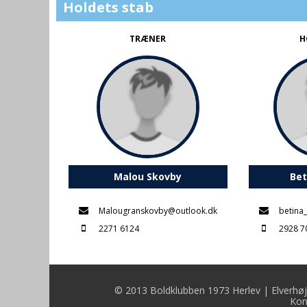
Holdets stab
TRÆNER
H
Malou Skovby
Bet
Malougranskovby@outlook.dk
betina
2271 6124
2928 7
© 2013 Boldklubben 1973 Herlev | Elverhøj
Kon