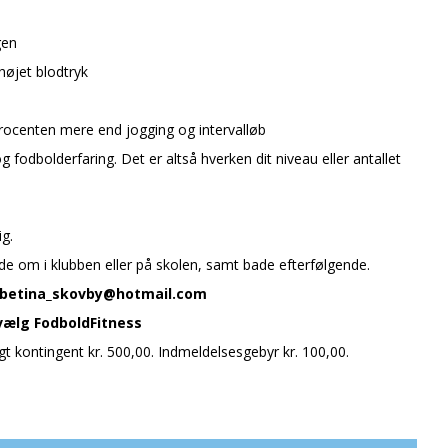
gen
øjet blodtryk
centen mere end jogging og intervalløb
 fodbolderfaring. Det er altså hverken dit niveau eller antallet
g.
 om i klubben eller på skolen, samt bade efterfølgende.
y: betina_skovby@hotmail.com
vælg FodboldFitness
igt kontingent kr. 500,00. Indmeldelsesgebyr kr. 100,00.
B1973.