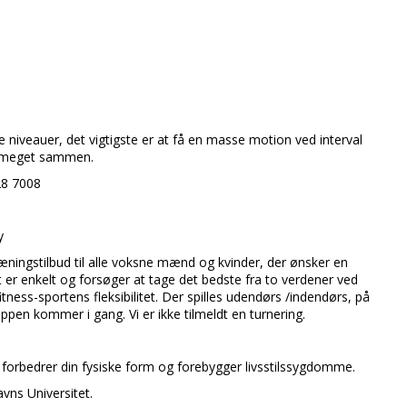
.
e niveauer, det vigtigste er at få en masse motion ved interval
ne meget sammen.
928 7008
y
ræningstilbud til alle voksne mænd og kvinder, der ønsker en
 er enkelt og forsøger at tage det bedste fra to verdener ved
ss-sportens fleksibilitet. Der spilles udendørs /indendørs, på
ppen kommer i gang. Vi er ikke tilmeldt en turnering.
r forbedrer din fysiske form og forebygger livsstilssygdomme.
avns Universitet.