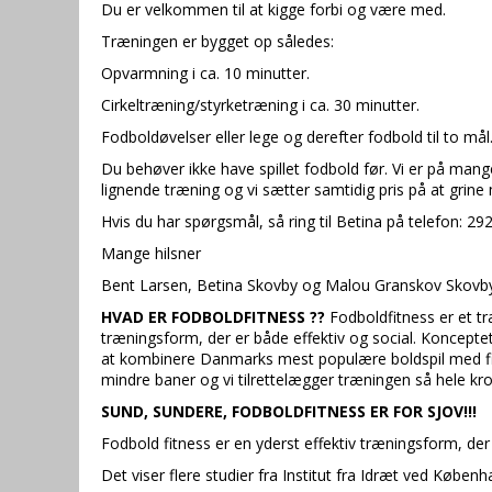
Du er velkommen til at kigge forbi og være med.
Træningen er bygget op således:
Opvarmning i ca. 10 minutter.
Cirkeltræning/styrketræning i ca. 30 minutter.
Fodboldøvelser eller lege og derefter fodbold til to mål
Du behøver ikke have spillet fodbold før. Vi er på mang
lignende træning og vi sætter samtidig pris på at gri
Hvis du har spørgsmål, så ring til Betina på telefon: 2
Mange hilsner
Bent Larsen, Betina Skovby og Malou Granskov Skovb
HVAD ER FODBOLDFITNESS ??
Fodboldfitness er et t
træningsform, der er både effektiv og social. Konceptet
at kombinere Danmarks mest populære boldspil med fitne
mindre baner og vi tilrettelægger træningen så hele kro
SUND, SUNDERE, FODBOLDFITNESS ER FOR SJOV!!!
Fodbold fitness er en yderst effektiv træningsform, de
Det viser flere studier fra Institut fra Idræt ved Københ