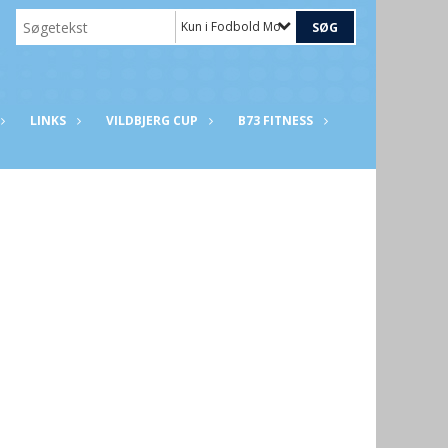
Kun i Fodbold Motion
LINKS
VILDBJERG CUP
B73 FITNESS