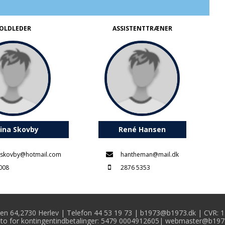
OLDLEDER
ASSISTENTTRÆNER
ina Skovby
René Hansen
_skovby@hotmail.com
hantheman@mail.dk
008
2876 5353
en 64,2730 Herlev | Telefon 44 53 19 73 |
b1973@b1973.dk
| CVR: 1
to for kontingentindbetalinger:
5479 0004912605
|
webmaster@b197