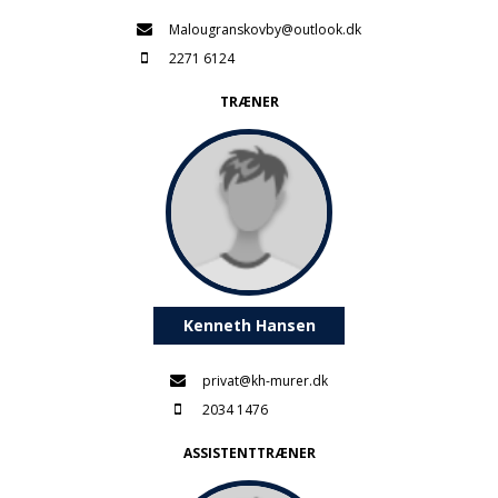
Malougranskovby@outlook.dk
2271 6124
TRÆNER
Kenneth Hansen
privat@kh-murer.dk
2034 1476
ASSISTENTTRÆNER