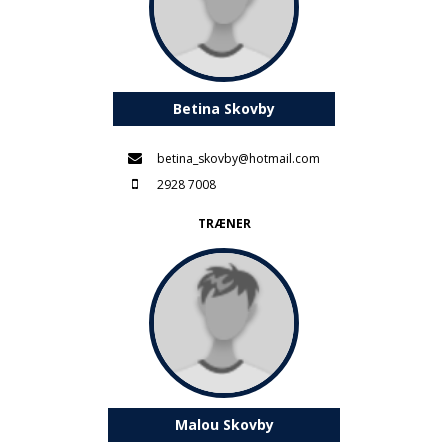
Betina Skovby
betina_skovby@hotmail.com
2928 7008
TRÆNER
Malou Skovby