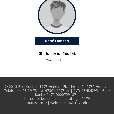
René Hansen
hantheman@mail.dk
2876 5353
© 2013 Boldklubben 1973 Herlev | Elverhøjen 64,2730 Herlev |
Telefon 44 53 19 73 |
b1973@b1973.dk
| CVR: 13484295 | Bank
konto: 5479 0000759187 |
Konto for kontingentindbetalinger:
5479
0004912605
|
webmaster@b1973.dk