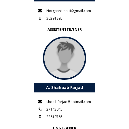
Norgaardmatti@gmail.com
30291895
ASSISTENTTRÆNER
A. Shahaab Farjad
shoaibfarjad@hotmail.com
27143045
22619765
UNGTRÆNER