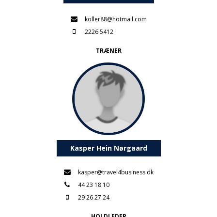
koller88@hotmail.com
2226 5412
TRÆNER
Kasper Hein Nørgaard
kasper@travel4business.dk
44 23 18 10
29 26 27 24
HOLDLEDER