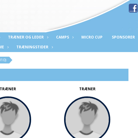
TRÆNER OG LEDER
CAMPS
MICRO CUP
SPONSORER
ME
TRÆNINGSTIDER
U10)
TRÆNER
TRÆNER