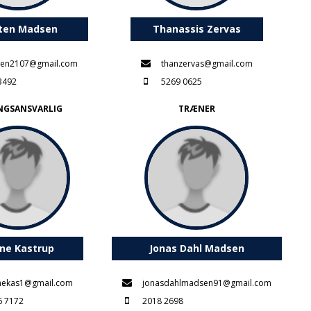
ten Madsen
Thanassis Zervas
en2107@gmail.com
thanzervas@gmail.com
3492
5269 0625
NGSANSVARLIG
TRÆNER
ne Kastrup
Jonas Dahl Madsen
nekas1@gmail.com
jonasdahlmadsen91@gmail.com
6 7172
2018 2698