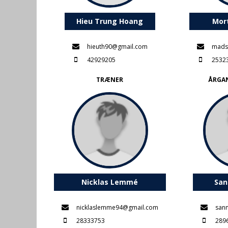
Hieu Trung Hoang
Mor
hieuth90@gmail.com
mads
42929205
2532
TRÆNER
ÅRGA
Nicklas Lemmé
San
nicklaslemme94@gmail.com
san
28333753
289