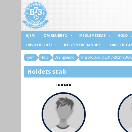
HJEM
OM KLUBBEN
MEDLEMSSKAB
HOLD
FRIVILLIG I B73
B1973 MERCHANDISE
HALL OF FA
Hjem
Hold
Drengehold
Microfodbold 2017-2021 (U6-
Holdets stab
TRÆNER