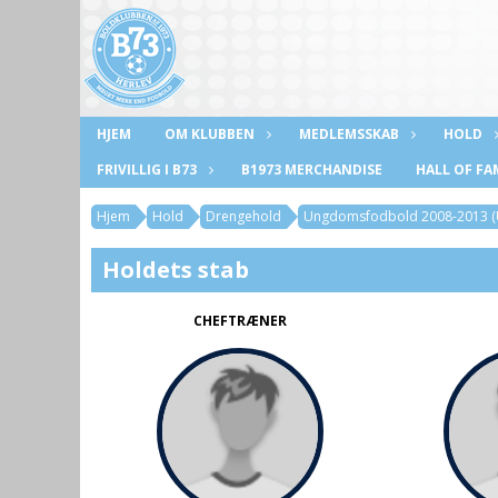
HJEM
OM KLUBBEN
MEDLEMSSKAB
HOLD
FRIVILLIG I B73
B1973 MERCHANDISE
HALL OF FA
Hjem
Hold
Drengehold
Ungdomsfodbold 2008-2013 (
Holdets stab
CHEFTRÆNER