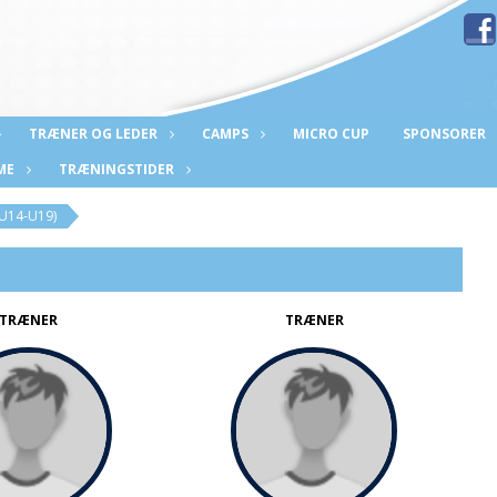
TRÆNER OG LEDER
CAMPS
MICRO CUP
SPONSORER
ME
TRÆNINGSTIDER
U14-U19)
TRÆNER
TRÆNER