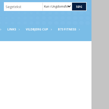
Kun i Ungdomsfodbold 2008-2013 (U14-U19)
LINKS
VILDBJERG CUP
B73 FITNESS