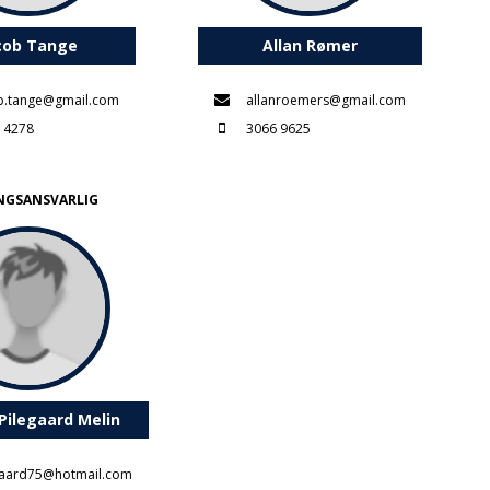
cob Tange
Allan Rømer
b.tange@gmail.com
allanroemers@gmail.com
 4278
3066 9625
NGSANSVARLIG
Pilegaard Melin
aard75@hotmail.com