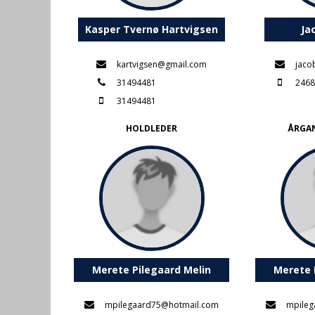
Kasper Tvernø Hartvigsen
Ja
kartvigsen@gmail.com
jaco
31494481
2468
31494481
HOLDLEDER
ÅRGA
Merete Pilegaard Melin
Merete 
mpilegaard75@hotmail.com
mpileg